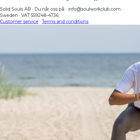
Solid Souls AB
·
Du når oss på:
·
info@soulworkclub.com
·
Sweden
·
VAT 559248-4736
Customer service
·
Terms and conditions