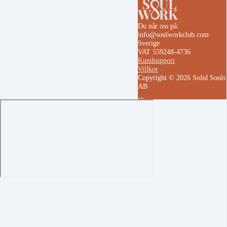
Du når oss på:
info@soulworkclub.com
Sverige
VAT 559248-4736
Kundsupport
Villkor
Copyright © 2026 Solid Souls
AB