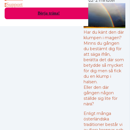
2022
·
2 minuter
Support
s
Börja träna!
Har du känt den där
klumpen i magen?
Minns du gången
du bestämt dig för
att säga ifrån,
berätta det där som
betydde så mycket
för dig men så fick
du en klump i
halsen.
Eller den där
gången någon
ställde sig lite för
nära?
Enligt många
österländska
traditioner består vi
av flera kroppar och