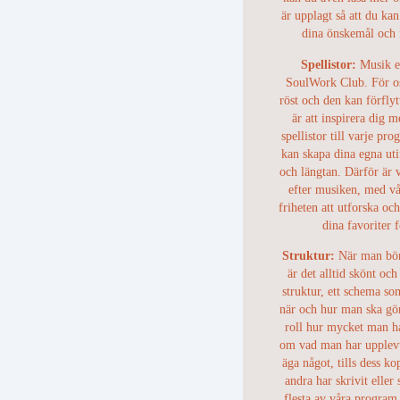
är upplagt så att du kan
dina önskemål och f
Spellistor:
Musik en
SoulWork Club. För os
röst och den kan förfly
är att inspirera dig 
spellistor till varje pr
kan skapa dina egna ut
och längtan. Därför är v
efter musiken, med vå
friheten att utforska o
dina favoriter 
Struktur:
När man bör
är det alltid skönt och
struktur, ett schema so
när och hur man ska gör
roll hur mycket man ha
om vad man har upplevt
äga något, tills dess k
andra har skrivit eller
flesta av våra program 