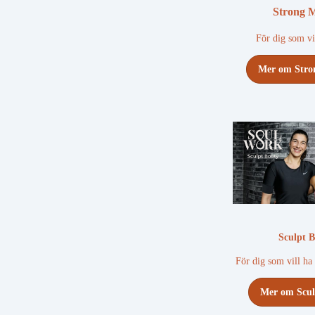
Strong
För dig som vil
Mer om Str
Sculpt 
För dig som vill ha
Mer om Scul