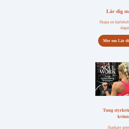
Lär dig m
Skapa en kärleksf
daga
Mer om Lär di
Tung styrket
kvinn
Starkare gen