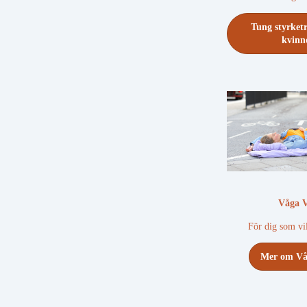
Tung styrket
kvinn
Våga V
För dig som vil
Mer om Vå