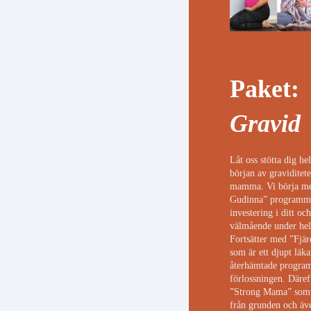
Paket:
Gravid
Låt oss stötta dig he
början av graviditete
mamma. Vi börja m
Gudinna” programmet
investering i ditt oc
välmående under hel
Fortsätter med ”Fjär
som är ett djupt läk
återhämtade program
förlossningen. Däref
”Strong Mama” som s
från grunden och äve