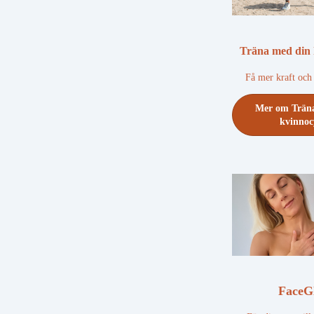
Träna med din 
Få mer kraft och 
Mer om Trän
kvinnoc
FaceG