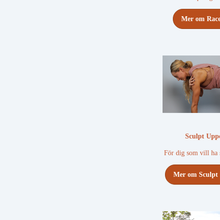
Mer om Race
Sculpt Upp
För dig som vill ha
Mer om Sculpt