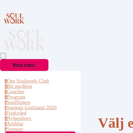
Börja träna!
Om Soulwork Club
o
Bli medlem
b
Coacher
c
Program
p
SoulSisters
s
Summit Grekland 2026
s
Friskvård
f
Välj 
Nyhetsbrev
n
Artiklar
a
Support
s