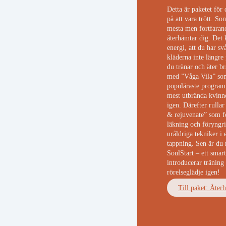
Detta är paketet för 
på att vara trött. So
mesta men fortfaran
återhämtar dig. Det 
energi, att du har svå
kläderna inte längre 
du tränar och äter br
med ”Våga Vila” som
populäraste program.
mest utbrända kvinnor
igen. Därefter rullar
& rejuvenate” som f
läkning och föryngr
uråldriga tekniker i
tappning. Sen är du 
SoulStart – ett sma
introducerar träning
rörelseglädje igen!
Till paket: Åter