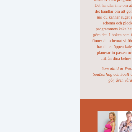
Det handlar inte om at
det handlar om att gö
när du känner suget a
schema och plock
programmets kaka har 
göra det. I boken som 
finner du schemat vi fö
har du en öppen kale
planerar in passen o
utifrån dina behov
Som alltid är Wor
SoulSurfing och SoulFoo
gör, även vår