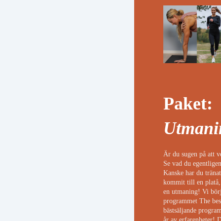
Paket:
Utmani
Är du sugen på att v
Se vad du egentligen
Kanske har du tränat
kommit till en platå,
en utmaning! Vi bör
programmet The best
bästsäljande program
år av erfarenheter! 