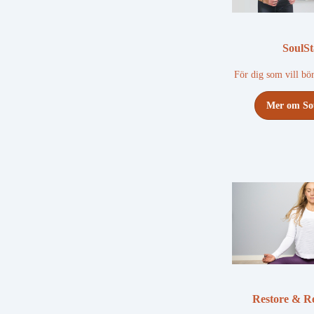
SoulSt
För dig som vill bö
Mer om So
Restore & R