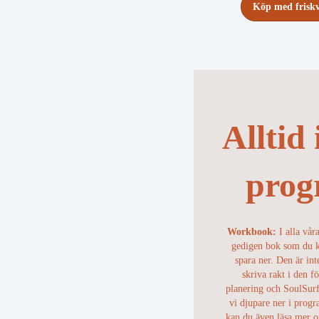
Köp med frisk
Alltid 
pro
Workbook:
I alla vår
gedigen bok som du ka
spara ner. Den är int
skriva rakt i den 
planering och SoulSurf
vi djupare ner i prog
kan du även läsa mer 