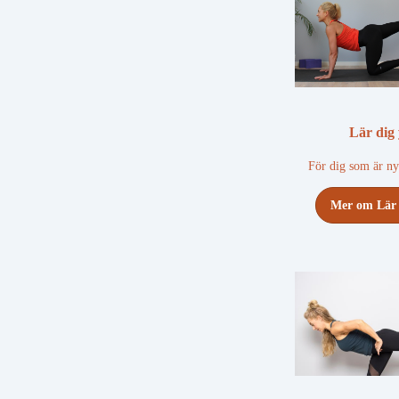
Lär dig
För dig som är ny
Mer om Lär 