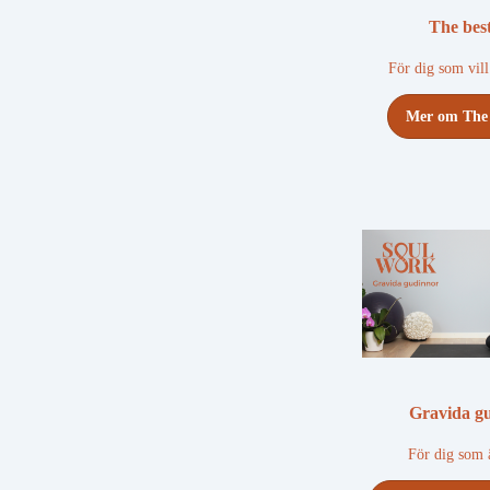
The bes
För dig som vil
Mer om The 
Gravida g
För dig som 