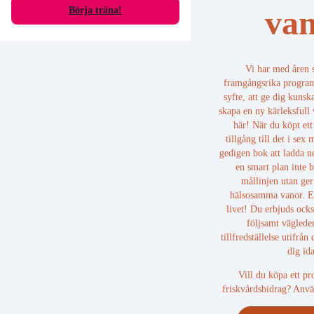
van
Börja träna!
Vi har med åren 
framgångsrika progra
syfte, att ge dig kunsk
skapa en ny kärleksfull
här! När du köpt et
tillgång till det i sex
gedigen bok att ladda n
en smart plan inte b
mållinjen utan ger
hälsosamma vanor. En
livet! Du erbjuds ock
följsamt vägleder
tillfredställelse utifrån
dig id
Vill du köpa ett p
friskvårdsbidrag? Anv