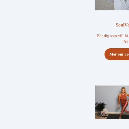
SoulVo
För dig som vill få 
röst
Mer om So