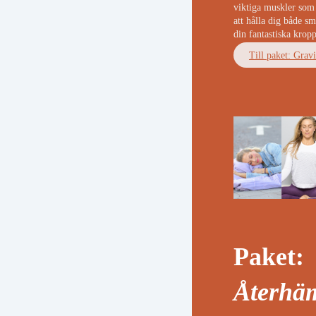
viktiga muskler som
att hålla dig både smä
din fantastiska krop
Till paket: Grav
Paket:
Återhä