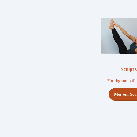
Sculpt 
För dig som vill 
Mer om Scu