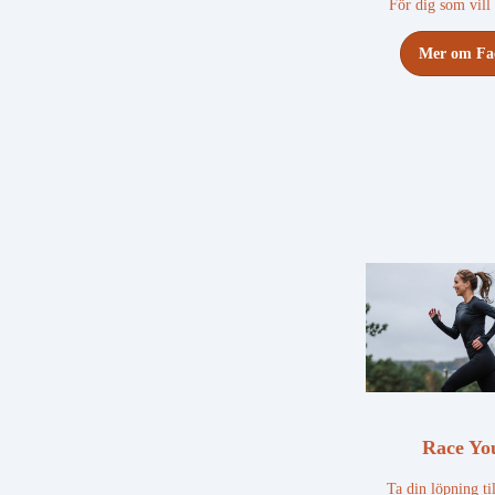
För dig som vill
Mer om Fa
Race You
Ta din löpning ti