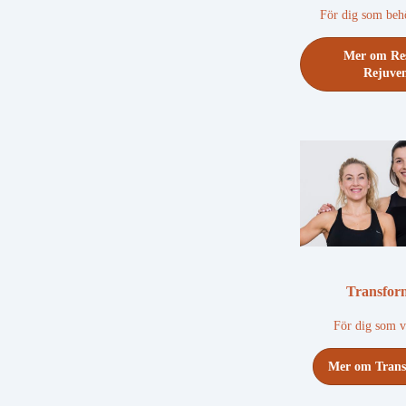
För dig som beh
Mer om Re
Rejuve
Transfor
För dig som v
Mer om Trans