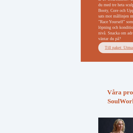
du med tre heta scu
Booty, Core och Upp
sats mot mållinjen 
”Race Yourself” som
löpning och kondition
nivå. Snacka om adr
väntar du på?
Till paket: Utm
Våra pro
SoulWor