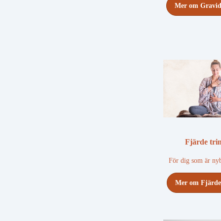
Mer om Gravid
Fjärde tri
För dig som är n
Mer om Fjärde