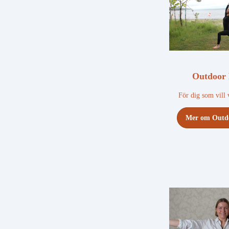
Outdoor
För dig som vill
Mer om Outd