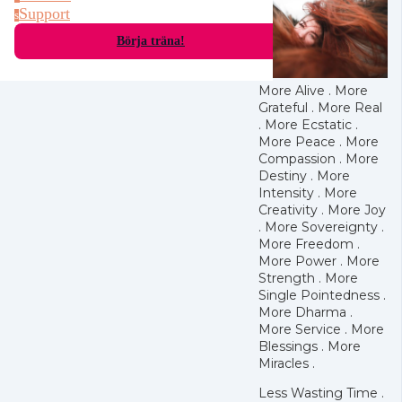
Support
s
Börja träna!
More Alive . More
Grateful . More Real
. More Ecstatic .
More Peace . More
Compassion . More
Destiny . More
Intensity . More
Creativity . More Joy
. More Sovereignty .
More Freedom .
More Power . More
Strength . More
Single Pointedness .
More Dharma .
More Service . More
Blessings . More
Miracles .
Less Wasting Time .