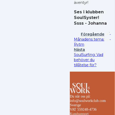
äventyr!
Ses i klubben
SoulSyster!
Ssss - Johanna
Föregående
Månadens tema:
Rytm
Nästa
SoulSurfing: Vad
behöver du
tillåtelse för?
Du når oss på:
info@soulworkclub.com
Sverige
VAT 559248-4736
Kundsupport