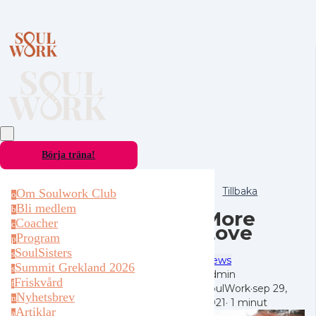
Börja träna!
Tillbaka
Om Soulwork Club
o
Bli medlem
b
More
Coacher
c
Love
Program
p
SoulSisters
s
News
Summit Grekland 2026
s
Admin
Friskvård
f
SoulWork
·
sep 29,
Nyhetsbrev
n
2021
·
1 minut
Artiklar
a