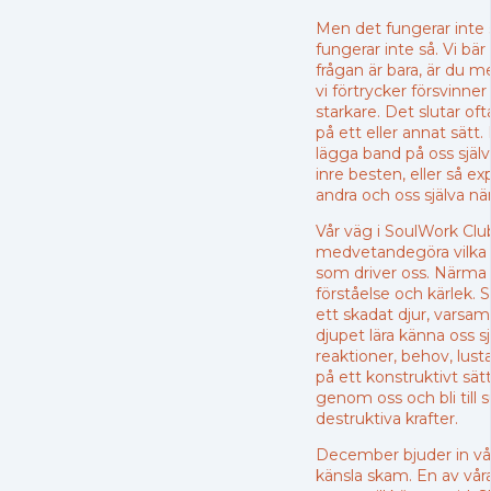
Men det fungerar inte 
fungerar inte så. Vi bär 
frågan är bara, är du
vi förtrycker försvinner 
starkare. Det slutar of
på ett eller annat sätt. 
lägga band på oss själv
inre besten, eller så ex
andra och oss själva nä
Vår väg i SoulWork Club 
medvetandegöra vilka p
som driver oss. Närma
förståelse och kärlek.
ett skadat djur, varsam
djupet lära känna oss sj
reaktioner, behov, lusta
på ett konstruktivt sät
genom oss och bli till su
destruktiva krafter.
December bjuder in v
känsla skam. En av vår