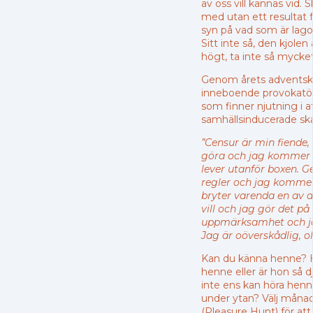
av oss vill kännas vid. 
med utan ett resultat 
syn på vad som är lago
Sitt inte så, den kjolen 
högt, ta inte så mycket
Genom årets adventskal
inneboende provokatör 
som finner njutning i 
samhällsinducerade s
”Censur är min fiende, 
göra och jag kommer 
lever utanför boxen. 
regler och jag komme
bryter varenda en av 
vill och jag gör det på 
uppmärksamhet och jag
Jag är oöverskådlig, o
Kan du känna henne? Har
henne eller är hon så d
inte ens kan höra henne
under ytan? Välj månad
(Pleasure Hunt) för at