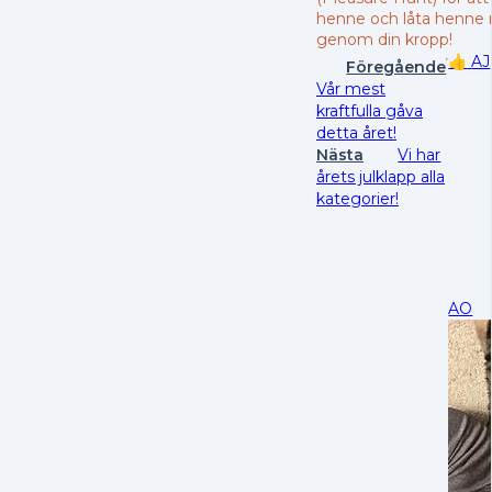
henne och låta henne 
genom din kropp!
👍
AJ
Föregående
Vår mest
kraftfulla gåva
detta året!
Nästa
Vi har
årets julklapp alla
kategorier!
AO