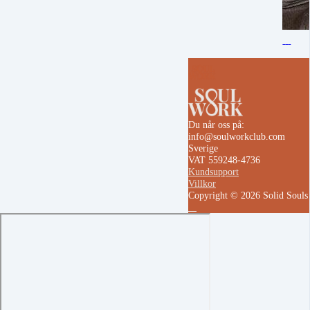
Du når oss på:
info@soulworkclub.com
Sverige
VAT 559248-4736
Kundsupport
Villkor
Copyright © 2026 Solid Soul