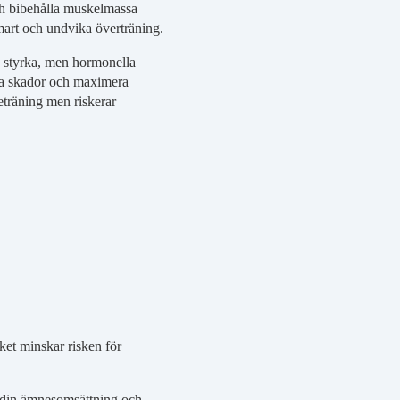
och bibehålla muskelmassa
 smart och undvika överträning.
a styrka, men hormonella
ika skador och maximera
keträning men riskerar
lket minskar risken för
din ämnesomsättning och