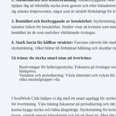
hjälper dig att bibehålla styrka även genom och efter klimakterie
sig minska fettprocenten, något som är särskilt fördelaktigt för kv
3. Bentäthet och förebyggande av benskörhet:
Styrketräning 
minskar risken för benskörhet. Studier visar att kvinnor som trä
bentäthet än de som undviker viktbärande övningar.
4. Stark fascia för hållbar struktur:
Fascians nätverk blir star
styrketräning, vilket bidrar till förbättrad hållning och skyddar m
Så tränar du styrka smart utan att överträna:
Basövningar för helkroppsstyrka: Fokusera på övningar so
bänkpress.
Variation och periodisering: Växla intensitet och volym för 
olika muskelgrupper vila.
I SoulWork Club hjälper vi dig med ett smart upplägg för styrk
för överträning. Våra träning fokuserar på periodisering och rätt
kunna bygga styrka och hälsa långsiktigt. Styrketräning för kvin
kropp, särskilt genom klimakteriet och för ett långt liv. Med rät