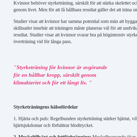
Kvinnor behöver styrketräning, särskilt för att stärka skelettet 
genom livet. Men för att få hållbara resultat gäller det att träna
Studier visar att kvinnor har samma potential som män att bygg
skillnader innebär att träningen måste planeras väl för att undv
resultat. Studier visar att kvinnor svarar bra på högintensiv styr
överträning vid för långa pass.
"Styrketräning för kvinnor är avgörande
för en hållbar kropp, särskilt genom
klimakteriet och för ett långt liv. "
Styrketräningens hälsofördelar
1. Hjärta och puls: Regelbunden styrketräning stärker hjärtat, vi
hjärtsjukdomar och förbättrar blodtrycket.
2. Muskeltillväxt och fettförbränning:
Muskelbyggande ökar 