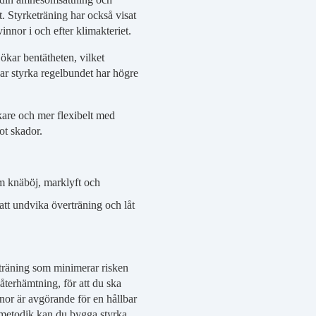
t. Styrketräning har också visat
innor i och efter klimakteriet.
ökar bentätheten, vilket
nar styrka regelbundet har högre
kare och mer flexibelt med
ot skador.
m knäböj, marklyft och
att undvika överträning och låt
eträning som minimerar risken
 återhämtning, för att du ska
nor är avgörande för en hållbar
t metodik kan du bygga styrka