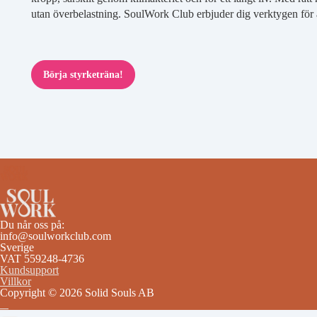
utan överbelastning. SoulWork Club erbjuder dig verktygen för at
Börja styrketräna!
Du når oss på:
info@soulworkclub.com
Sverige
VAT 559248-4736
Kundsupport
Villkor
Copyright © 2026 Solid Souls AB