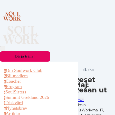
Börja träna!
Tillbaka
Om Soulwork Club
o
Bli medlem
b
Reset
Coacher
c
Maj:
Program
p
Resan ut
SoulSisters
s
Summit Grekland 2026
s
News
Friskvård
f
Admin
Nyhetsbrev
n
SoulWork
·
maj 17,
Artiklar
a