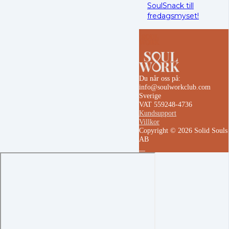
SoulSnack till
fredagsmyset!
Du når oss på:
info@soulworkclub.com
Sverige
VAT 559248-4736
Kundsupport
Villkor
Copyright © 2026 Solid Souls
AB