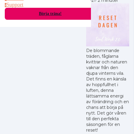
2021
·
2 minuter
Support
s
Börja träna!
De blommande
träden, fåglarna
kvittrar och naturen
vaknar från den
djupa vinterns vila.
Det finns en känsla
av hoppfullhet i
luften, denna
lättsamma energi
av förändring och en
chans att börja på
nytt. Det gör våren
till den perfekta
säsongen för en
reset!