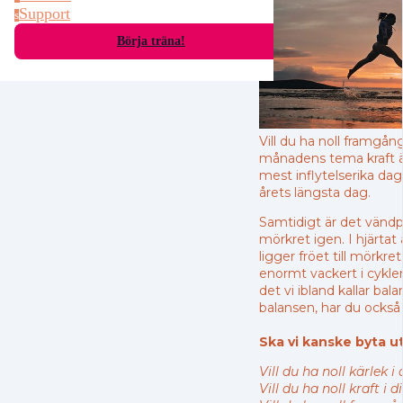
Support
s
Börja träna!
Vill du ha noll framgå
månadens tema kraft är
mest inflytelserika dag
årets längsta dag.
Samtidigt är det vändp
mörkret igen. I hjärtat
ligger fröet till mörkre
enormt vackert i cykle
det vi ibland kallar bal
balansen, har du ock
Ska vi kanske byta u
Vill du ha noll kärlek i d
Vill du ha noll kraft i di