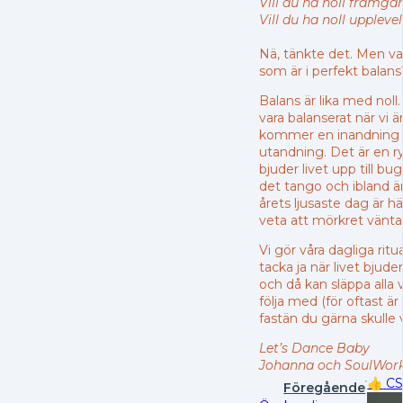
Vill du ha noll framgå
Vill du ha noll uppleve
Nä, tänkte det. Men va
som är i perfekt balan
Balans är lika med nol
vara balanserat när vi är
kommer en inandning al
utandning. Det är en ry
bjuder livet upp till bu
det tango och ibland är
årets ljusaste dag är h
veta att mörkret vänta
Vi gör våra dagliga ritu
tacka ja när livet bjuder
och då kan släppa alla v
följa med (för oftast är
fastän du gärna skulle vi
Let’s Dance Baby
Johanna och SoulWor
👍
C
Föregående