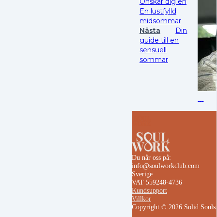
Önskar dig en
En lustfylld
midsommar
Nästa
Din
guide till en
sensuell
sommar
Du når oss på:
info@soulworkclub.com
Sverige
VAT 559248-4736
Kundsupport
Villkor
Copyright © 2026 Solid Soul