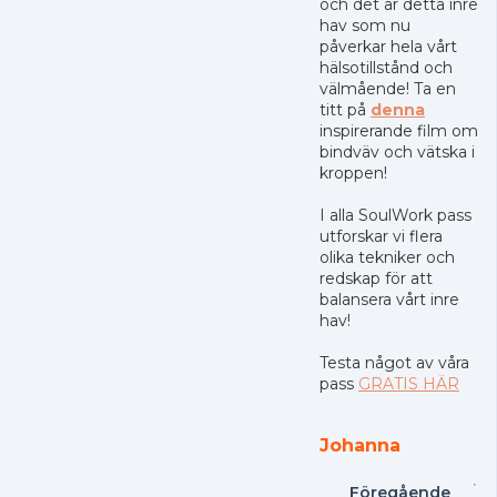
och det är detta inre
hav som nu
påverkar hela vårt
hälsotillstånd och
välmående! Ta en
titt på
denna
inspirerande film om
bindväv och vätska i
kroppen!
I alla SoulWork pass
utforskar vi flera
olika tekniker och
redskap för att
balansera vårt inre
hav!
Testa något av våra
pass
GRATIS HÄR
Johanna
Föregående