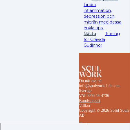
Lindra
inflammation,
depression och
migrän med dessa
enkla tips!
Nästa
Träning
för Gravida
Gudinnor
Du når oss på:
info@soulworkclub.com
Sverige
VAT 559248-4736
Kundsupport
Villkor
Copyright © 2026 Solid Souls
AB