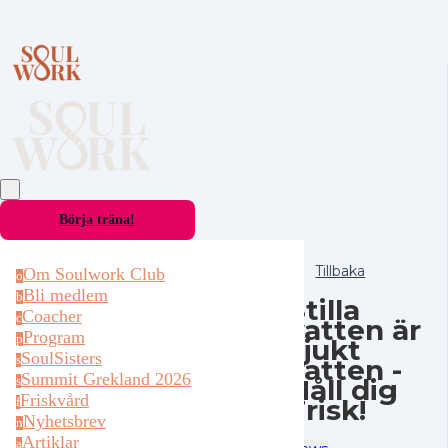
Börja träna!
Tillbaka
Om Soulwork Club
o
Bli medlem
b
Stilla
Coacher
c
vatten är
Program
p
sjukt
SoulSisters
vatten -
s
Summit Grekland 2026
Håll dig
s
Friskvård
Frisk!
f
Nyhetsbrev
n
Artiklar
a