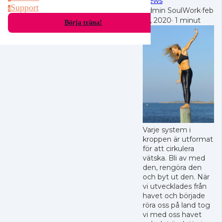
News
Support
s
Admin SoulWork
·
feb
19, 2020
·
1 minut
Börja träna!
Varje system i
kroppen är utformat
för att cirkulera
vätska. Bli av med
den, rengöra den
och byt ut den. När
vi utvecklades från
havet och började
röra oss på land tog
vi med oss ​​havet