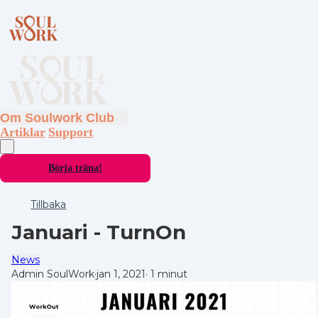
Om Soulwork Club
Artiklar
Support
Börja träna!
Tillbaka
Januari - TurnOn
News
Admin SoulWork
·
jan 1, 2021
·
1 minut