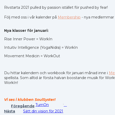
Rivstarta 2021 pulled by passion istället för pushed by fear!
Följ med oss i vår kalender på
Membership
- nya medlemmar få
Nya klasser för januari:
Rise Inner Power = WorkIn
Intuitiv Intelligence (YogaNidra) = WorkIn
Movement Medicin = WorkOut
Du hittar kalendern och workbook för januari månad inne i
Me
spellista. Som alltid är första halvan boostande musik för Work
WorkIn!
Vi ses i klubben SoulSyster!
TurnOn
Föregående
Nästa
Sätt din vision för 2021