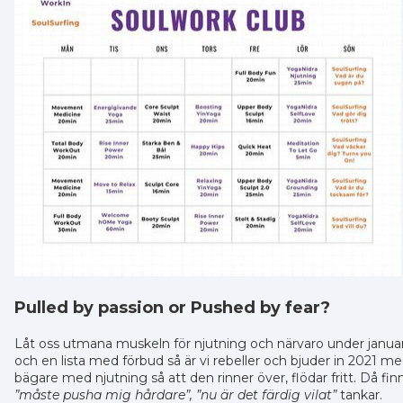
Pulled by passion or Pushed by fear?
Låt oss utmana muskeln för njutning och närvaro under januari 
och en lista med förbud så är vi rebeller och bjuder in 2021 med
bägare med njutning så att den rinner över, flödar fritt. Då finn
”måste pusha mig hårdare”, ”nu är det färdig vilat”
tankar.