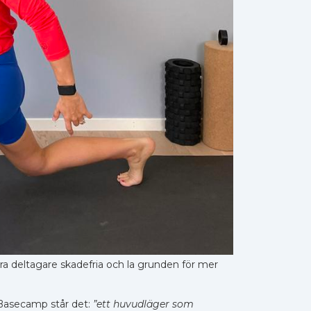
åra deltagare skadefria och la grunden för mer
Basecamp står det:
”ett huvudl
äger som