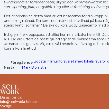
tillhandahåller förnödenheter, skydd och kommunikation för 
som spaning, jakt, bergsklättring eller utforskning av äventyr
Det är precis vad detta pass är, ett basecamp för din kropp.
under maj månad. Du kommer märka stor skillnad på bara någ
stadig kraft i sommar? Då ska du köra Body Basecamp med os
Ett grym helkroppspass att alltid komma tillbaka hem till. D
alls. Lär dig utföra de mest grundläggande övningarna som ut
utmanar oss gradvis. Välj din nivå i respektive övning och se sk
kunna köra livet ut!
Boosta immunförsvaret med lokala råvaror 
Föregående
Nästa
Maj - Blomstra
Du når oss på:
info@soulworkclub.com
Sverige