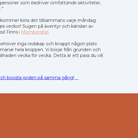
personer som bedriver omfattande aktiviteter,
.”
 Vi kommer köra det tillsammans varje måndag
ra veckor! Sugen på äventyr och känslan av
s! Finns i
Membership.
u behöver inga redskap och knappt någon plats
manar hela kroppen. Vi börjar från grunden och
illnaden vecka för vecka. Detta är ett pass du vill
och boosta jorden på samma gång!