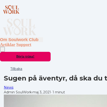
Om Soulwork Club
Artiklar
Support
Börja träna!
Tillbaka
Sugen på äventyr, då ska du
News
Admin SoulWork
·
maj 3, 2021
·
1 minut