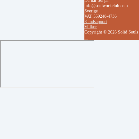
Du når oss på:
info@soulworkclub.com
Sverige
VAT 559248-4736
Kundsupport
Villkor
Copyright © 2026 Solid Soul