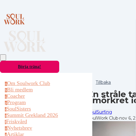
Börja träna!
Tillbaka
Om Soulwork Club
o
Bli medlem
b
En stråle 
Coacher
c
i mörkret 
Program
p
SoulSisters
s
SoulSurfing
Summit Grekland 2026
s
SoulWork Club
·
nov 6, 
Friskvård
f
Nyhetsbrev
n
Artiklar
a