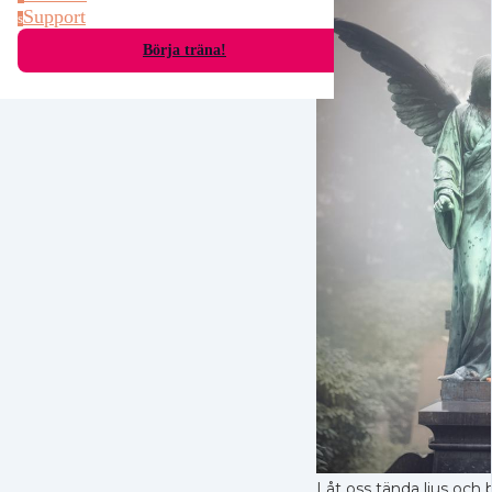
Support
s
Börja träna!
Låt oss tända ljus och