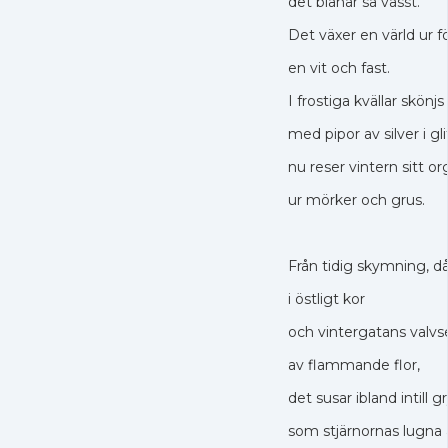
det blånar så vasst.
Det växer en värld ur 
en vit och fast.
I frostiga kvällar skönj
med pipor av silver i gl
nu reser vintern sitt o
ur mörker och grus.
Från tidig skymning, d
i östligt kor
och vintergatans valvs
av flammande flor,
det susar ibland intill 
som stjärnornas lugna 