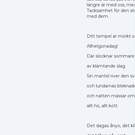
längre är med oss, me
Tacksamhet för den stu
med dem.
Ditt tempel är mörkt oc
Allhelgonadag!
Där slocknar sommare
av klämtande slag.
Sin mantel river den sv
och lundarnas bleknade 
och natten mässar om a
allt hö, allt kött.
Det dagas ånyo, det kla