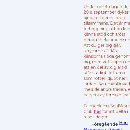
Under reset-dagen de
20:e september dyker 
djupare i denna ritual
tillsammans. Det är mi
förhoppning att du ka
känna stöd och tröst
genom hela processen
Att du ger dig själv
utrymme att låta
känslorna flöda geno
dig, med vetskapen o
att en del av dig alltid
står stadigt, fötterna
som rötter, djupt ner i
jorden. Sammanlänkad
med de andra träden, e
nätverk av feminin kraf
Bli medlem i SoulWork
Club
här
för att delta i
reset-dagen!
Hon
Föregående
får det att vattnas i