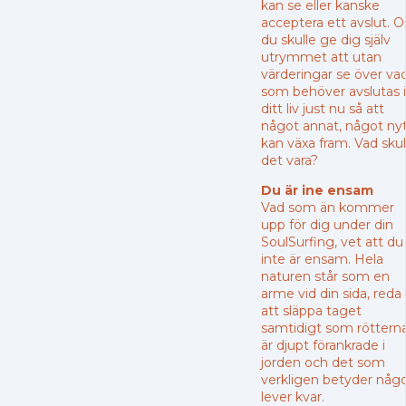
kan se eller kanske
acceptera ett avslut. 
du skulle ge dig själv
utrymmet att utan
värderingar se över va
som behöver avslutas i
ditt liv just nu så att
något annat, något ny
kan växa fram. Vad skul
det vara?
Du är ine ensam
Vad som än kommer
upp för dig under din
SoulSurfing, vet att du
inte är ensam. Hela
naturen står som en
arme vid din sida, reda
att släppa taget
samtidigt som röttern
är djupt förankrade i
jorden och det som
verkligen betyder någ
lever kvar.