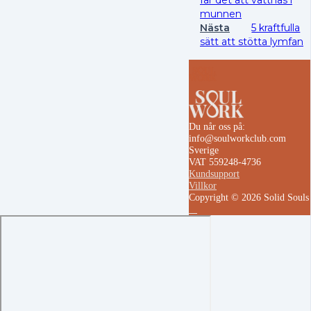
munnen
Nästa
5 kraftfulla
sätt att stötta lymfan
Du når oss på:
info@soulworkclub.com
Sverige
VAT 559248-4736
Kundsupport
Villkor
Copyright © 2026 Solid Soul