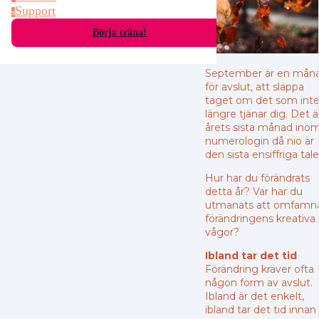
Support
s
Börja träna!
September är en mån
för avslut, att släppa
taget om det som int
längre tjänar dig. Det ä
årets sista månad ino
numerologin då nio är
den sista ensiffriga tal
Hur har du förändrats
detta år?
Var har du
utmanats att omfamn
förändringens kreativa
vågor?
Ibland tar det tid
Förändring kräver ofta
någon form av avslut.
Ibland är det enkelt,
ibland tar det tid innan 