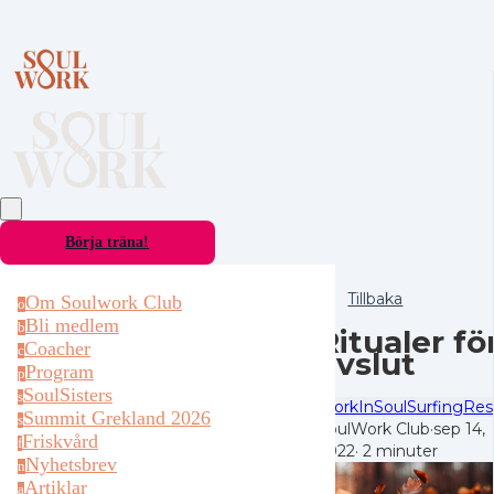
Börja träna!
Tillbaka
Om Soulwork Club
o
Bli medlem
b
Ritualer fö
Coacher
c
avslut
Program
p
SoulSisters
s
WorkIn
SoulSurfing
Res
Summit Grekland 2026
s
SoulWork Club
·
sep 14,
Friskvård
f
2022
·
2 minuter
Nyhetsbrev
n
Artiklar
a