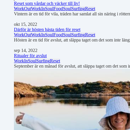
Reset som vårdar och väcker till liv!
WorkOut
WorkIn
SoulFood
SoulSurfing
Reset
Vintern är en tid för vila, träden har samlat all sin näring i röt
okt 15, 2022
Därför är hösten bästa tiden för reset
WorkOut
WorkIn
SoulFood
SoulSurfing
Reset
Hösten är en tid för avslut, att släppa taget om det som inte län
sep 14, 2022
Ritualer för avslut
WorkIn
SoulSurfing
Reset
September är en månad för avslut, att släppa taget om det som i