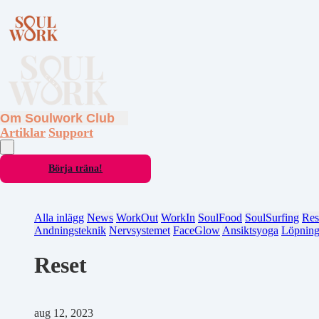
Om Soulwork Club
Artiklar
Support
Börja träna!
Alla inlägg
News
WorkOut
WorkIn
SoulFood
SoulSurfing
Res
Andningsteknik
Nervsystemet
FaceGlow
Ansiktsyoga
Löpnin
Reset
aug 12, 2023