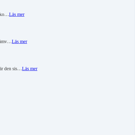
r ko…
Läs mer
r jämv…
Läs mer
 är den sis…
Läs mer