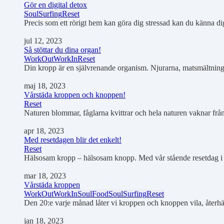
Gör en digital detox
SoulSurfing
Reset
Precis som ett rörigt hem kan göra dig stressad kan du känna 
jul 12, 2023
Så stöttar du dina organ!
WorkOut
WorkIn
Reset
Din kropp är en självrenande organism. Njurarna, matsmältnings
maj 18, 2023
Vårstäda kroppen och knoppen!
Reset
Naturen blommar, fåglarna kvittrar och hela naturen vaknar från
apr 18, 2023
Med resetdagen blir det enkelt!
Reset
Hälsosam kropp – hälsosam knopp. Med vår stående resetdag i kl
mar 18, 2023
Vårstäda kroppen
WorkOut
WorkIn
SoulFood
SoulSurfing
Reset
Den 20:e varje månad låter vi kroppen och knoppen vila, återhä
jan 18, 2023