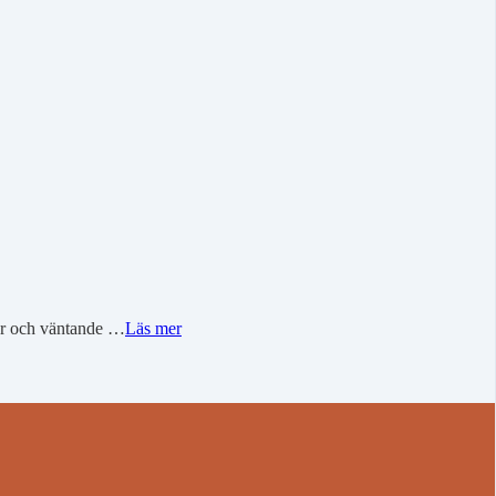
ier och väntande …
Läs mer