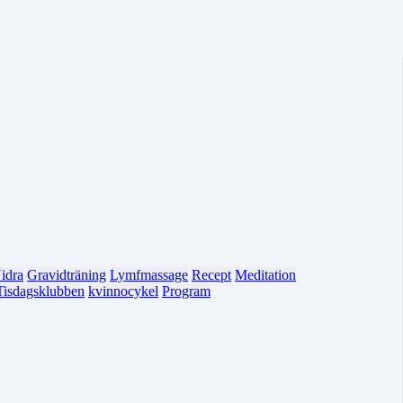
idra
Gravidträning
Lymfmassage
Recept
Meditation
Tisdagsklubben
kvinnocykel
Program