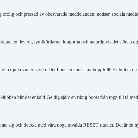
dig orolig och pressad av obesvarade meddelanden, notiser, sociala med
kanalen, levern, lymfkörtlarna, lungorna och naturligtvis det största o
 den djupa vinterns vila. Det finns en känsla av hoppfullhet i luften, 
ubben blir det enkelt! Ge dig själv en riktig boost från topp till tå
mta sig och detoxa med våra noga utvalda RESET ritualer. Det är en hy