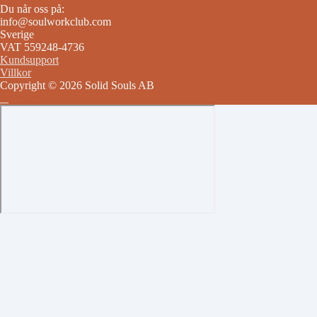
Du når oss på:
info@soulworkclub.com
Sverige
VAT 559248-4736
Kundsupport
Villkor
Copyright © 2026 Solid Souls AB