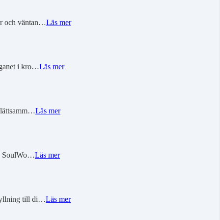
ier och väntan…
Läs mer
rganet i kro…
Läs mer
en lättsamm…
Läs mer
 med SoulWo…
Läs mer
llning till di…
Läs mer