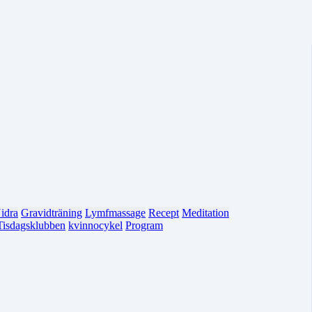
idra
Gravidträning
Lymfmassage
Recept
Meditation
Tisdagsklubben
kvinnocykel
Program