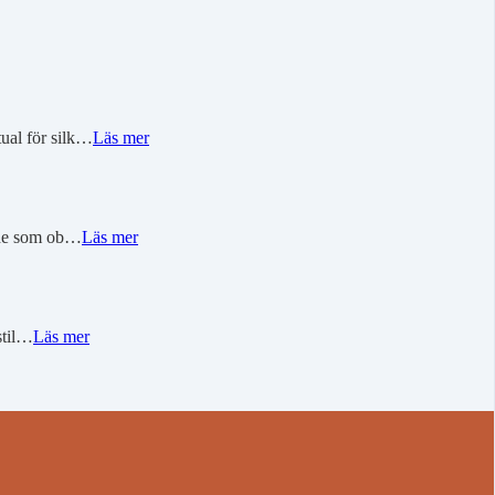
ual för silk…
Läs mer
ande som ob…
Läs mer
stil…
Läs mer