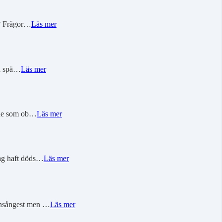
r? ⁠Frågor…
Läs mer
ch spä…
Läs mer
ande som ob…
Läs mer
 jag haft döds…
Läs mer
ionsångest men …
Läs mer