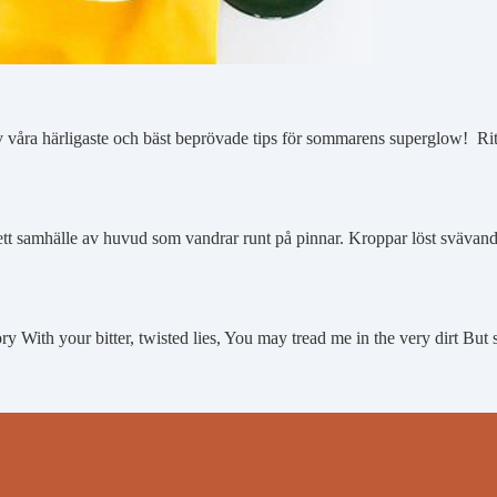
v våra härligaste och bäst beprövade tips för sommarens superglow! Rit
v i ett samhälle av huvud som vandrar runt på pinnar. Kroppar löst sväv
 With your bitter, twisted lies, You may tread me in the very dirt But 