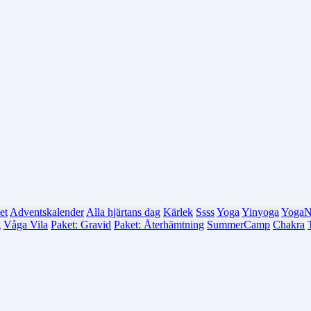
et
Adventskalender
Alla hjärtans dag
Kärlek
Ssss
Yoga
Yinyoga
YogaN
g
Våga Vila
Paket: Gravid
Paket: Återhämtning
SummerCamp
Chakra