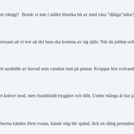
t viktigt? Borde vi inte i stället försöka bli av med våra ”dåliga”sido
ntressant att vi tror att det bara ska komma av sig själv. När du jobbat o
v i ett samhälle av huvud som vandrar runt på pinnar. Kroppar löst sväv
get kräver mod, men framförallt trygghet och tillit. Under många år har
lserna kändes först ovana, kände mig lite spänd, fick en släng prestat