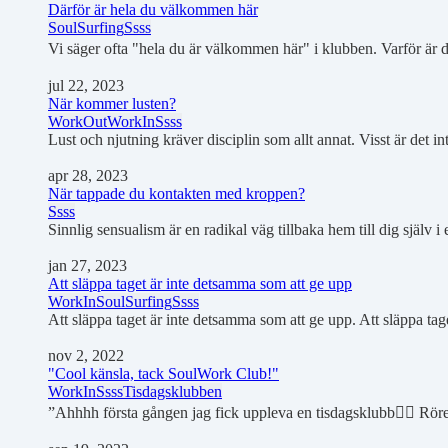
Därför är hela du välkommen här
SoulSurfing
Ssss
Vi säger ofta "hela du är välkommen här" i klubben. Varför är de
jul 22, 2023
När kommer lusten?
WorkOut
WorkIn
Ssss
Lust och njutning kräver disciplin som allt annat. Visst är det i
apr 28, 2023
När tappade du kontakten med kroppen?
Ssss
Sinnlig sensualism är en radikal väg tillbaka hem till dig själ
jan 27, 2023
Att släppa taget är inte detsamma som att ge upp
WorkIn
SoulSurfing
Ssss
Att släppa taget är inte detsamma som att ge upp. Att släppa ta
nov 2, 2022
"Cool känsla, tack SoulWork Club!"
WorkIn
Ssss
Tisdagsklubben
”Ahhhh första gången jag fick uppleva en tisdagsklubb👌🏼 Röre