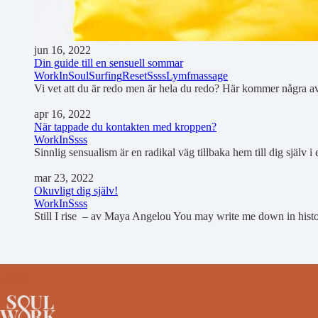
jun 16, 2022
Din guide till en sensuell sommar
WorkIn
SoulSurfing
Reset
Ssss
Lymfmassage
Vi vet att du är redo men är hela du redo? Här kommer några a
apr 16, 2022
När tappade du kontakten med kroppen?
WorkIn
Ssss
Sinnlig sensualism är en radikal väg tillbaka hem till dig själ
mar 23, 2022
Okuvligt dig själv!
WorkIn
Ssss
Still I rise – av Maya Angelou You may write me down in history