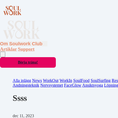
Om Soulwork Club
Artiklar
Support
Börja träna!
Alla inlägg
News
WorkOut
WorkIn
SoulFood
SoulSurfing
Res
Andningsteknik
Nervsystemet
FaceGlow
Ansiktsyoga
Löpnin
Ssss
dec 11, 2023