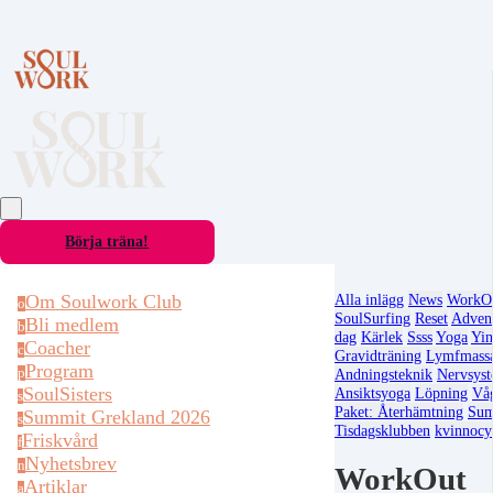
Börja träna!
Om Soulwork Club
Alla inlägg
News
WorkO
o
SoulSurfing
Reset
Advent
Bli medlem
b
dag
Kärlek
Ssss
Yoga
Yi
Coacher
c
Gravidträning
Lymfmass
Program
p
Andningsteknik
Nervsyst
SoulSisters
Ansiktsyoga
Löpning
Våg
s
Paket: Återhämtning
Su
Summit Grekland 2026
s
Tisdagsklubben
kvinnocy
Friskvård
f
Nyhetsbrev
n
WorkOut
Artiklar
a