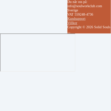
Du når oss på:
info@soulworkclub.com
Sverige
VAT 559248-4736
Kundsupport
Villkor
Copyright © 2026 Solid Soul