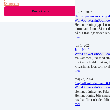
Support
s
Börja träna!
jun 26, 2024
"Nu är passen en viktig 
WorkOut
WorkIn
SoulFoo
Hemmaträningstyp: Lösni
lättmutade Lotta Så vet 
på dig träningskläder r
mer
jun 1, 2024
Juni: Kraft
WorkOut
WorkIn
SoulFoo
Välkommen juni med strå
blicken och eld i baken, ti
krigarinna. Hon som skul
mer
maj 22, 2024
”Jag vill inte dö utan att 
WorkOut
WorkIn
SoulFoo
Hemmaträningstyp: Fria 
Hemmaträning blir smart o
resultat först när den bli
mer