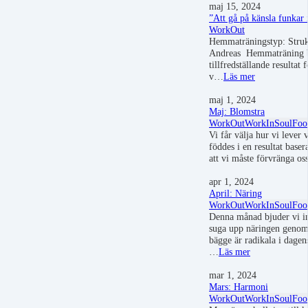
maj 15, 2024
”Att gå på känsla funkar 
WorkOut
Hemmaträningstyp: Struk
Andreas Hemmaträning bl
tillfredställande resultat 
v…
Läs mer
maj 1, 2024
Maj: Blomstra
WorkOut
WorkIn
SoulFoo
Vi får välja hur vi lever v
föddes i en resultat baser
att vi måste förvränga os
apr 1, 2024
April: Näring
WorkOut
WorkIn
SoulFoo
Denna månad bjuder vi in
suga upp näringen genom
bägge är radikala i dagen
…
Läs mer
mar 1, 2024
Mars: Harmoni
WorkOut
WorkIn
SoulFoo