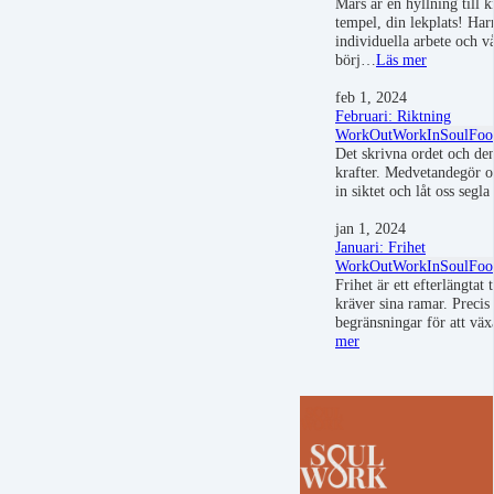
Mars är en hyllning till k
tempel, din lekplats! Har
individuella arbete och v
börj…
Läs mer
feb 1, 2024
Februari: Riktning
WorkOut
WorkIn
SoulFoo
Det skrivna ordet och de
krafter. Medvetandegör oc
in siktet och låt oss segl
jan 1, 2024
Januari: Frihet
WorkOut
WorkIn
SoulFoo
Frihet är ett efterlängtat
kräver sina ramar. Precis
begränsningar för att vä
mer