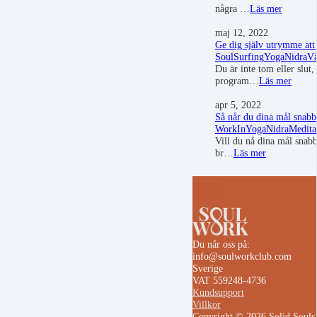
några …
Läs mer
maj 12, 2022
Ge dig själv utrymme att
SoulSurfing
YogaNidra
Vå
Du är inte tom eller slut
program…
Läs mer
apr 5, 2022
Så når du dina mål snabb
WorkIn
YogaNidra
Medita
Vill du nå dina mål snabb
br…
Läs mer
Du når oss på:
info@soulworkclub.com
Sverige
VAT 559248-4736
Kundsupport
Villkor
Copyright © 2026 Solid Soul