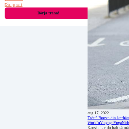
Support
s
Börja träna!
aug 17, 2022
Trött? Boosta din återhä
WorkIn
Yinyoga
YogaNid
Kanske har du haft så mån