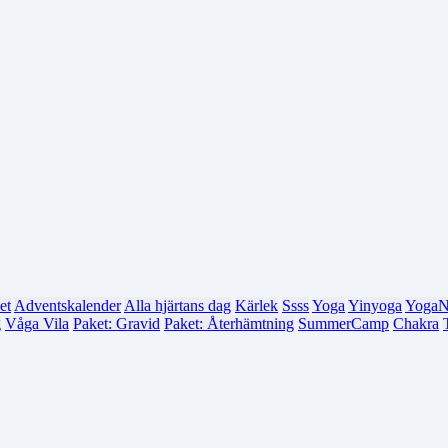
et
Adventskalender
Alla hjärtans dag
Kärlek
Ssss
Yoga
Yinyoga
YogaN
g
Våga Vila
Paket: Gravid
Paket: Återhämtning
SummerCamp
Chakra