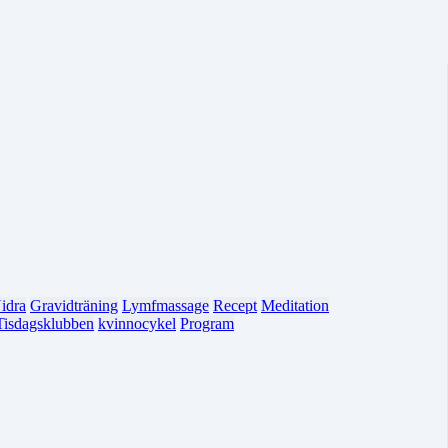
idra
Gravidträning
Lymfmassage
Recept
Meditation
Tisdagsklubben
kvinnocykel
Program