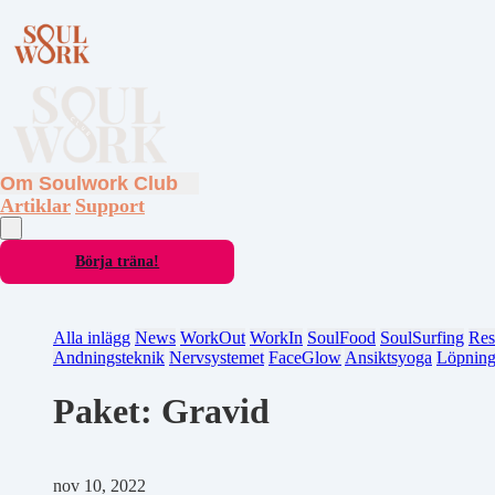
Om Soulwork Club
Artiklar
Support
Börja träna!
Alla inlägg
News
WorkOut
WorkIn
SoulFood
SoulSurfing
Res
Andningsteknik
Nervsystemet
FaceGlow
Ansiktsyoga
Löpnin
Paket: Gravid
nov 10, 2022