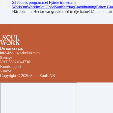
Så föddes programmet Fjärde trimestern
WorkOut
WorkIn
SoulFood
SoulSurfing
Gravidträning
Paket: Gra
När Johanna Hector var gravid med tredje barnet kände hon att h
Du når oss på:
info@soulworkclub.com
Sverige
VAT 559248-4736
Kundsupport
Villkor
Copyright © 2026 Solid Souls AB