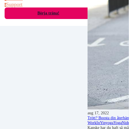
Support
s
Börja träna!
aug 17, 2022
Trött? Boosta din återhä
WorkIn
Yinyoga
YogaNid
Kanske har du haft så mån