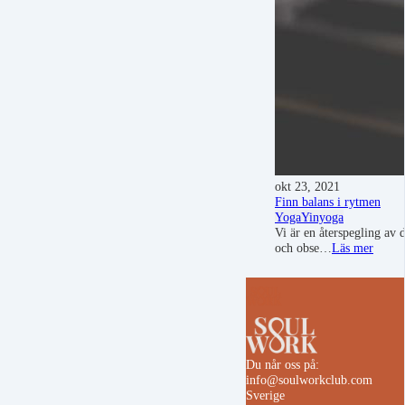
okt 23, 2021
Finn balans i rytmen
Yoga
Yinyoga
Vi är en återspegling av 
och obse…
Läs mer
Du når oss på:
info@soulworkclub.com
Sverige