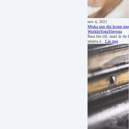
nov 4, 2021
Mjuka upp din kropp med
WorkIn
Yoga
Yinyoga
Bara lite till, snart är 
smärta ä…
Läs mer