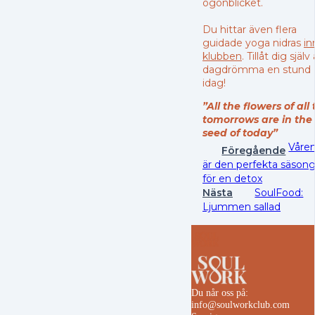
ögonblicket.
Du hittar även flera
guidade yoga nidras
in
klubben
. Tillåt dig själv
dagdrömma en stund
idag!
”All the flowers of all
tomorrows are in the
seed of today”
Våre
Föregående
är den perfekta säson
för en detox
Nästa
SoulFood:
Ljummen sallad
Du når oss på:
info@soulworkclub.com