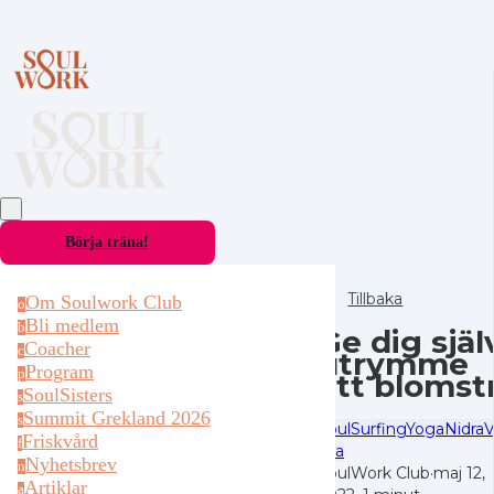
Börja träna!
Tillbaka
Om Soulwork Club
o
Bli medlem
b
Ge dig själ
Coacher
c
utrymme
Program
p
att blomst
SoulSisters
s
Summit Grekland 2026
s
SoulSurfing
YogaNidra
V
Friskvård
f
Vila
Nyhetsbrev
n
SoulWork Club
·
maj 12,
Artiklar
a