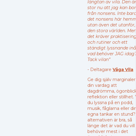
längtan av vila. Den ä
stor nu att jag kan bo
från nonsens. Inte bar
det nonsens här hem
utan även det utanför, 
den stora världen. Me
det kräver praktiserin
och rutiner och ett
ständigt lyssnande inå
vad behöver JAG idag
Tack vilan”
- Deltagare
Våga Vila
Ge dig själv marginaler 
din vardag att
dagdrömma, ögonblick
reflektion eller stillhet. V
du lyssna på en podd,
musik, fåglarna eller di
egna tankar en stund? 
alternativen är bra, så
länge det är vad du vill
behöver mest i det