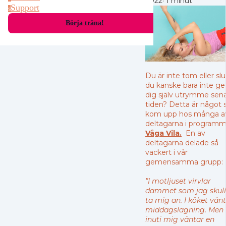
2022
·
1 minut
Support
s
Börja träna!
Du är inte tom eller slu
du kanske bara inte ge
dig själv utrymme sen
tiden? Detta är något
kom upp hos många a
deltagarna i program
Våga Vila
.
⁠ En av
deltagarna delade så
vackert i vår
gemensamma grupp:
”I motljuset virvlar
dammet som jag skull
ta mig an. I köket vän
middagslagning. Men
inuti mig väntar en