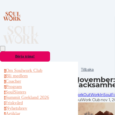
Börja träna!
Tillbaka
Om Soulwork Club
o
Bli medlem
b
November:
Coacher
c
Tacksamh
Program
p
SoulSisters
s
WorkOut
WorkIn
SoulF
Summit Grekland 2026
s
SoulWork Club
·
nov 1, 
Friskvård
f
Nyhetsbrev
n
Artiklar
a