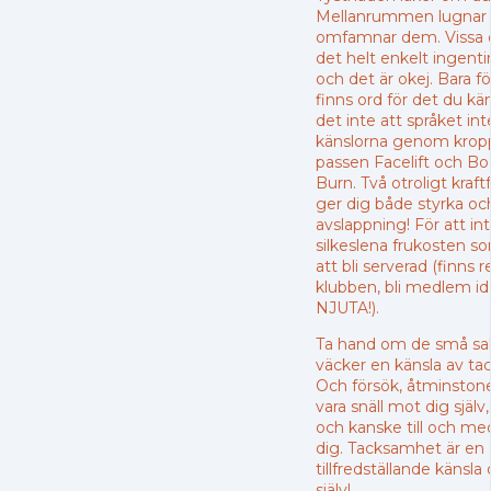
Mellanrummen lugnar sj
omfamnar dem. Vissa d
det helt enkelt ingenti
och det är okej. Bara fö
finns ord för det du k
det inte att språket int
känslorna genom kro
passen Facelift och Bo
Burn. Två otroligt kraft
ger dig både styrka oc
avslappning! För att in
silkeslena frukosten s
att bli serverad (finns 
klubben, bli medlem id
NJUTA!).
Ta hand om de små sa
väcker en känsla av ta
Och försök, åtminstone 
vara snäll mot dig själv
och kanske till och me
dig. Tacksamhet är en 
tillfredställande känsla
själv!