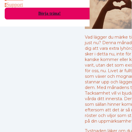
Support
s
Börja träna!
Vad lägger du märke til
just nu? Denna månad b
dig att vara extra lyhö
sker i detta nu, inte f
kanske kommer eller k
varit, utan det som exis
för oss, nu. Livet är ful
som växer och mognar,
stannar upp och lägger
dem. Med månadens 
Tacksamhet vill vi bjuda
vårda ditt innersta. De
som sällan hinner komma
eftersom att det är s
röster och viljor som s
på din uppmärksamhet
Tystnaden läker om du 