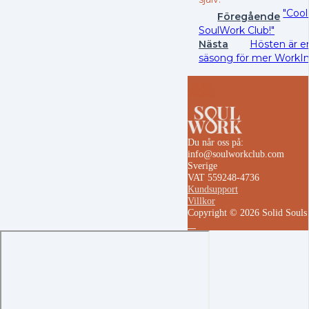
"Cool
Föregående
SoulWork Club!"
Nästa
Hösten är en
säsong för mer WorkI
Du når oss på:
info@soulworkclub.com
Sverige
VAT 559248-4736
Kundsupport
Villkor
Copyright © 2026 Solid Soul