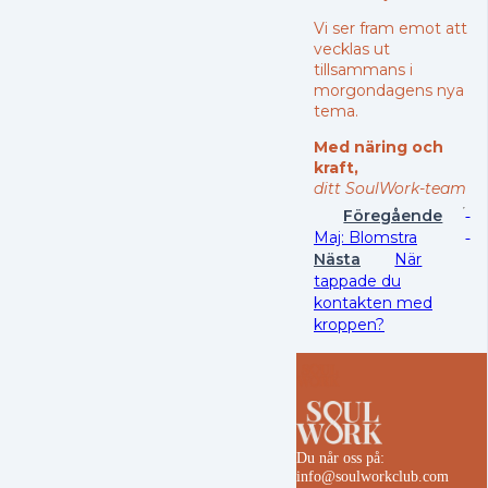
Vi ser fram emot att
vecklas ut
tillsammans i
morgondagens nya
tema.
Med näring och
kraft,
ditt SoulWork-team
Föregående
Maj: Blomstra
Nästa
När
tappade du
kontakten med
kroppen?
Du når oss på:
info@soulworkclub.com