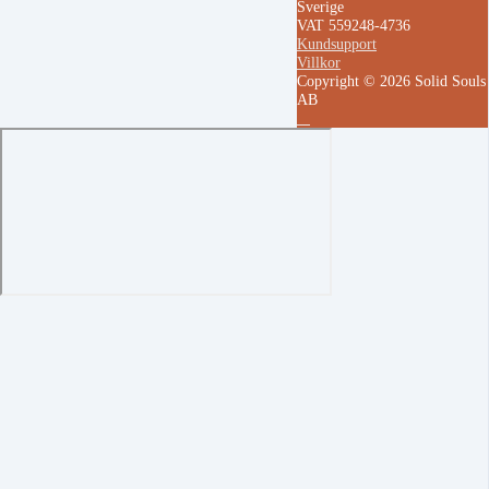
Sverige
VAT 559248-4736
Kundsupport
Villkor
Copyright © 2026 Solid Souls
AB