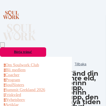
Börja träna!
Tillbaka
Om Soulwork Club
o
Bli medlem
b
Tänd din
Coacher
c
inre eld,
Program
p
brinn
SoulSisters
upp,
s
Summit Grekland 2026
brinn
s
Friskvård
upp, den
f
Nyhetsbrev
nya tiden
n
Artiklar
a