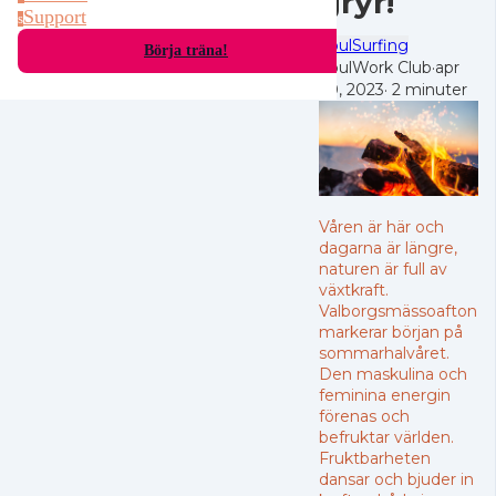
gryr!
Support
s
SoulSurfing
Börja träna!
SoulWork Club
·
apr
30, 2023
·
2 minuter
Våren är här och
dagarna är längre,
naturen är full av
växtkraft.
Valborgsmässoafton
markerar början på
sommarhalvåret.
Den maskulina och
feminina energin
förenas och
befruktar världen.
Fruktbarheten
dansar och bjuder in