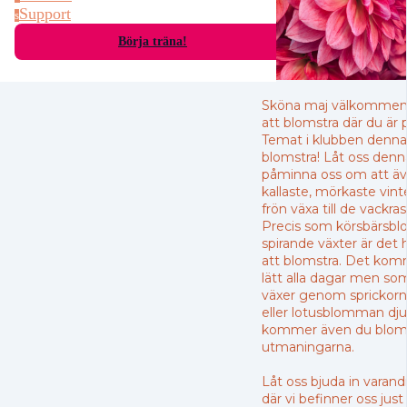
Support
s
Börja träna!
Sköna maj välkommen
att blomstra där du är 
Temat i klubben denn
blomstra! Låt oss den
påminna oss om att äv
kallaste, mörkaste vin
frön växa till de vackr
Precis som körsbärsb
spirande växter är det
att blomstra. Det komm
lätt alla dagar men s
växer genom sprickorn
eller lotusblomman djup
kommer även du blom
utmaningarna.
Låt oss bjuda in varand
där vi befinner oss just