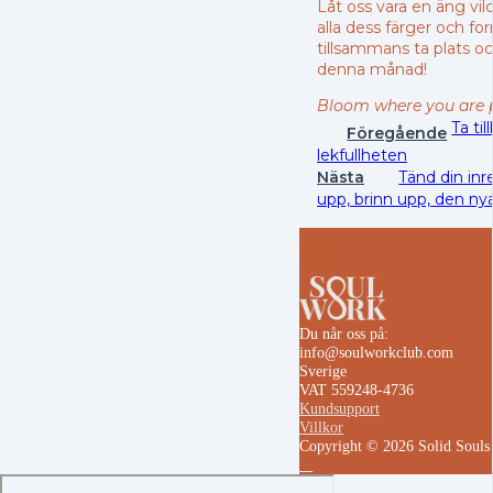
Låt oss vara en äng vi
alla dess färger och fo
tillsammans ta plats 
denna månad!
Bloom where you are 
Ta til
Föregående
lekfullheten
Nästa
Tänd din inre
upp, brinn upp, den nya
Du når oss på:
info@soulworkclub.com
Sverige
VAT 559248-4736
Kundsupport
Villkor
Copyright © 2026 Solid Soul