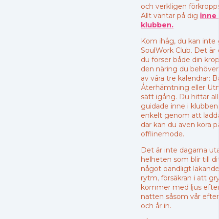
och verkligen förkropp
Allt väntar på dig
inne 
klubben.
Kom ihåg, du kan inte 
SoulWork Club. Det är 
du förser både din kro
den näring du behöver j
av våra tre kalendrar: B
Återhämtning eller U
sätt igång. Du hittar al
guidade inne i klubbe
enkelt genom att ladd
där kan du även köra p
offlinemode.
Det är inte dagarna ut
helheten som blir till di
något oändligt läkande
rytm, försäkran i att g
kommer med ljus efte
natten såsom vår efter 
och år in.