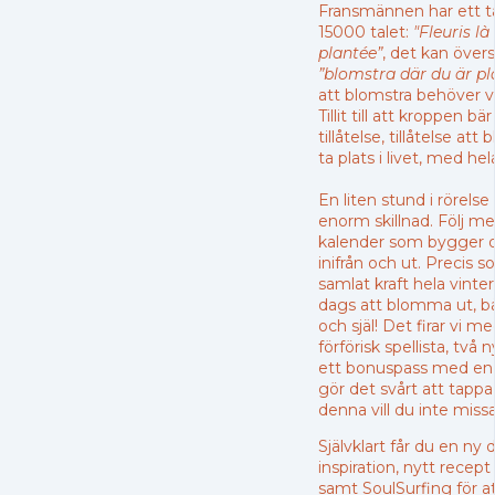
Fransmännen har ett ta
15000 talet:
"Fleuris là
plantée”
, det kan översä
”blomstra där du är pl
att blomstra behöver vi 
Tillit till att kroppen b
tillåtelse, tillåtelse a
ta plats i livet, med hel
En liten stund i rörel
enorm skillnad. Följ m
kalender som bygger d
inifrån och ut. Precis s
samlat kraft hela vinte
dags att blomma ut, b
och själ! Det firar vi m
förförisk spellista, två
ett bonuspass med en
gör det svårt att tappa
denna vill du inte missa
Självklart får du en ny
inspiration, nytt recep
samt SoulSurfing för a