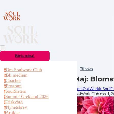
Börja träna!
Tillbaka
Om Soulwork Club
o
Bli medlem
b
Maj: Bloms
Coacher
c
Program
p
WorkOut
WorkIn
SoulF
SoulSisters
s
SoulWork Club
·
maj 1, 
Summit Grekland 2026
s
Friskvård
f
Nyhetsbrev
n
Artiklar
a