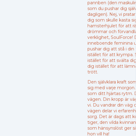
pannben (den maskuli
som du pushar dig sjä
dagligen). Nej, vi prata
dig som skulle kasta si
hamsterhjulet för att 
drömmar och förvandla
verklighet, SoulForce! 
inneboende feminina u
pushar dig att stå i din 
istället för att krympa
istället för att svälta di
dig istället för att lä
trött.
Den självklara kraft so
sig med varje morgon. L
som ditt hjärtas rytm. 
vägen. Din kropp är vä
vi. Du vandrar din väg 
vägen delar vi erfarenh
sorg. Det är dags att ku
tiger, den vilda kvinn
som hänsynslöst ger si
hon vill ha!