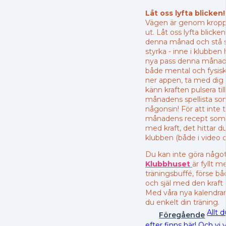
Låt oss lyfta blicken!
Vägen är genom kroppe
ut. Låt oss lyfta blick
denna månad och stå st
styrka - inne i klubben 
nya pass denna månad
både mental och fysisk
ner appen, ta med dig
känn kraften pulsera ti
månadens spellista so
någonsin! För att inte 
månadens recept som 
med kraft, det hittar d
klubben (både i video o
Du kan inte göra något 
Klubbhuset
är fyllt
träningsbuffé, förse bå
och själ med den kraft
Med våra nya kalendrar
du enkelt din träning.
Allt 
Föregående
efter finns här! Och v