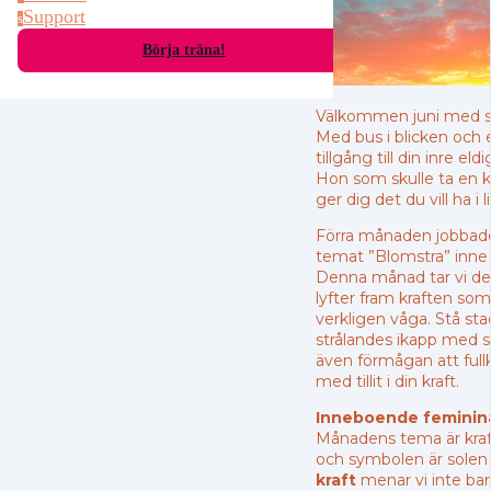
Support
s
Börja träna!
Välkommen juni med st
Med bus i blicken och e
tillgång till din inre eld
Hon som skulle ta en k
ger dig det du vill ha i l
Förra månaden jobbad
temat ”Blomstra” inne 
Denna månad tar vi de
lyfter fram kraften som 
verkligen våga. Stå sta
strålandes ikapp med 
även förmågan att fullk
med tillit i din kraft.
Inneboende feminina
Månadens tema är kraft,
och symbolen är solen 
kraft
menar vi inte ba