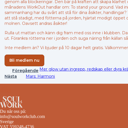
genom alla blockeringar. Den bär på kraften att skapa klarhet oc
månadens WorkOut handlar om: To stand your ground. Vad inne
sammanhang har du svårt att stå för dina åsikter, handlingar? V
att stå stadigt, med fötterna på jorden, hjärtat modigt öppet oc
molnen. Oavsett andras åsikter!
Rulla ut mattan och känn dig fram med oss inne i klubben. D
ut. Förankra rötterna ner i jorden och suga näring från källan så
Inte medlem än? Vi bjuder på 10 dagar helt gratis. Välkomm
Bli medlem nu
Mer glow utan ingrepp, redskap eller dyra k
Föregående
Nästa
Mars: Harmoni
Du når oss på:
info@soulworkclub.com
Sverige
VAT 559248-4736