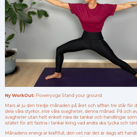
Ny WorkOut:
Poweryoga Stand your ground
Mars är ju den tredje månaden på året och siffran tre står för de
dela våra styrkor, inte våra svagheter, denna månad. På och a
svagheter utan helt enkelt nära de tankar och handlingar som är 
istället för att fastna i tankar kring vad andra ska tycka och tän
Månadens energi är kraftfull, den vet när det är dags att handla