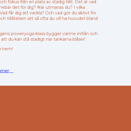
h fokus från en plats av stadig tillit. Det är vad
bär det för dig? När utmanas du? I vilka
ad får dig att vackla? Och vad gör du aktivt för
h tillåtelsen att så ofta du vill ha huvudet bland
agens poweryoga-klass bygger värme inifrån och
 att du kan stå stadigt när tankarna blåser!
en hem!
rämer