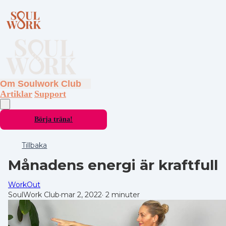
Om Soulwork Club
Artiklar
Support
Börja träna!
Tillbaka
Månadens energi är kraftfull
WorkOut
SoulWork Club
·
mar 2, 2022
·
2 minuter