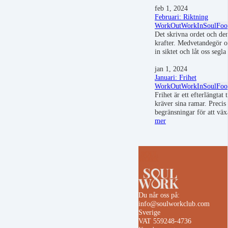
feb 1, 2024
Februari: Riktning
WorkOut
WorkIn
SoulFoo
Det skrivna ordet och de
krafter. Medvetandegör oc
in siktet och låt oss segl
jan 1, 2024
Januari: Frihet
WorkOut
WorkIn
SoulFoo
Frihet är ett efterlängtat
kräver sina ramar. Precis
begränsningar för att vä
mer
Du når oss på:
info@soulworkclub.com
Sverige
VAT 559248-4736