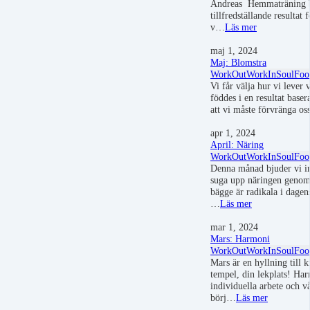
Andreas Hemmaträning bl
tillfredställande resultat 
v…
Läs mer
maj 1, 2024
Maj: Blomstra
WorkOut
WorkIn
SoulFoo
Vi får välja hur vi lever v
föddes i en resultat baser
att vi måste förvränga os
apr 1, 2024
April: Näring
WorkOut
WorkIn
SoulFoo
Denna månad bjuder vi in
suga upp näringen genom
bägge är radikala i dagen
…
Läs mer
mar 1, 2024
Mars: Harmoni
WorkOut
WorkIn
SoulFoo
Mars är en hyllning till k
tempel, din lekplats! Har
individuella arbete och v
börj…
Läs mer