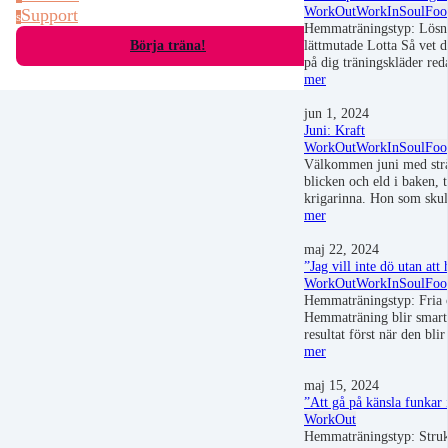
WorkOut
WorkIn
SoulFoo
Support
s
Hemmaträningstyp: Lösni
lättmutade Lotta Så vet 
Börja träna!
på dig träningskläder r
mer
jun 1, 2024
Juni: Kraft
WorkOut
WorkIn
SoulFoo
Välkommen juni med strå
blicken och eld i baken, ti
krigarinna. Hon som skul
mer
maj 22, 2024
”Jag vill inte dö utan att 
WorkOut
WorkIn
SoulFoo
Hemmaträningstyp: Fria 
Hemmaträning blir smart o
resultat först när den bli
mer
maj 15, 2024
”Att gå på känsla funkar 
WorkOut
Hemmaträningstyp: Struk