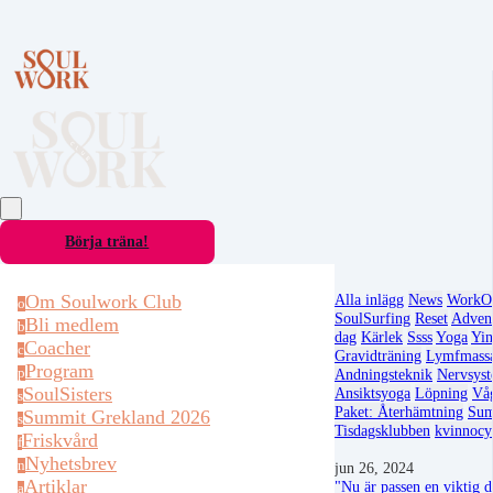
Börja träna!
Om Soulwork Club
Alla inlägg
News
WorkO
o
SoulSurfing
Reset
Advent
Bli medlem
b
dag
Kärlek
Ssss
Yoga
Yi
Coacher
c
Gravidträning
Lymfmass
Program
p
Andningsteknik
Nervsyst
SoulSisters
Ansiktsyoga
Löpning
Våg
s
Paket: Återhämtning
Su
Summit Grekland 2026
s
Tisdagsklubben
kvinnocy
Friskvård
f
Nyhetsbrev
n
jun 26, 2024
Artiklar
"Nu är passen en viktig 
a